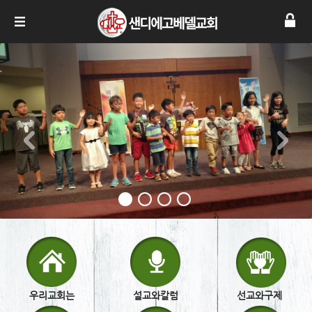
우리교회는
설교와칼럼
선교와구제