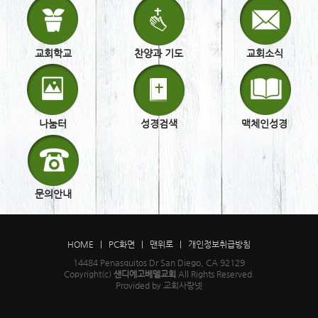
교회학교
찬양과 기도
교회소식
나눔터
성경검색
맥체인성경
문의안내
HOME
|
PC화면
|
맨위로
|
개인정보취급방침
14484 Penasquitos Dr San Diego, CA 92129
Copyright(c)
샌디에고베델교회
All Rights Reserved.
Provided by 교회사랑넷