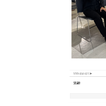
SNS내보내기
댓글0