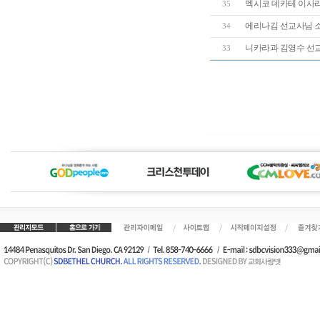
멕시코 데카테 이사
35
에리나김 선교사님 
34
니카라과 김영수 선
33