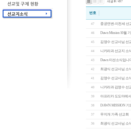
새글
0
/ 497
번호
중궁연변-이전세 선
47
Dawn Mission 1
46
김영수 선교사님 선
45
니카라과 선교지 소
44
Dawn 미션소식입니
43
최광식 선교사님 소
42
김영수 선교사님 소
41
니카라과 김영수 선
40
아프리카 도도마에서 
39
DAWN MISSION
38
무지개 가족 선교회
37
최광식 선교사님 소
36